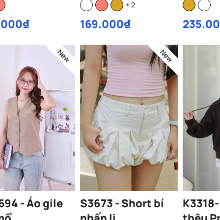
+ 2
.000₫
169.000₫
235.0
New
New
94 - Áo gile
S3673 - Short bí
K3318-
mổ
nhấn li
thêu P