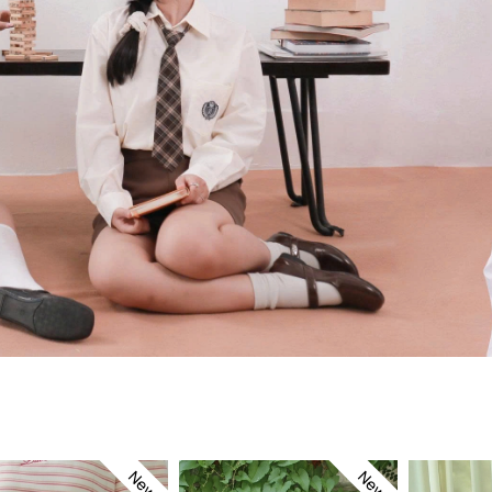
New
New