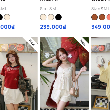
S M L
Size: S M L
Size: S M L
.000₫
239.000₫
349.0
New
New