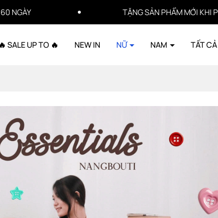
TẶNG SẢN PHẨM MỚI KHI PHÁT HIỆN SẢN PHẨM 
🔥 SALE UP TO 🔥
NEW IN
NỮ
NAM
TẤT CẢ