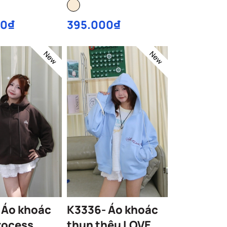
00₫
395.000₫
New
New
 Áo khoác
K3336- Áo khoác
rocess
thun thêu LOVE