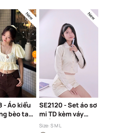
New
New
 - Áo kiểu
SE2120 - Set áo sơ
ng bèo tay
mi TD kèm váy
ngắn đính nơ
Size: S M L