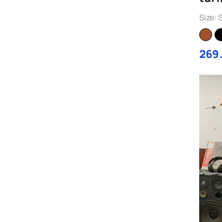
Size: 
269