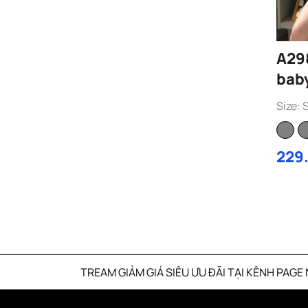
A29
bab
thê
Size: 
229
AM GIẢM GIÁ SIÊU ƯU ĐÃI TẠI KÊNH PAGE NANGBOUTI