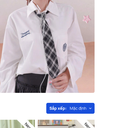
Sắp xếp:
Mặc định
New
New