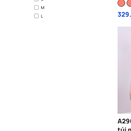
M
329
L
A296
túi 