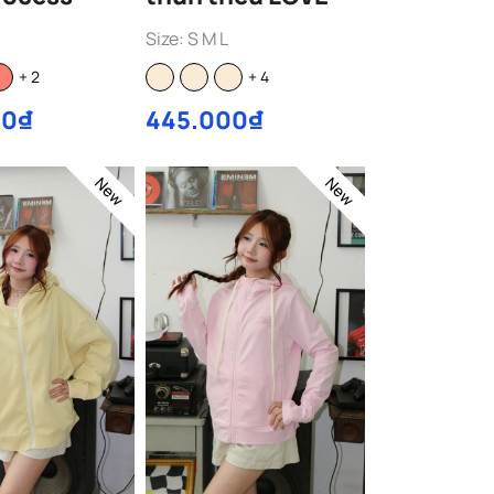
Size: S M L
+ 2
+ 4
00₫
445.000₫
New
New