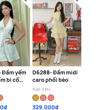
ếm
D6288- Đầm midi
ấm bi cổ
caro phối bèo
en
Size: S M L
00₫
329.000₫