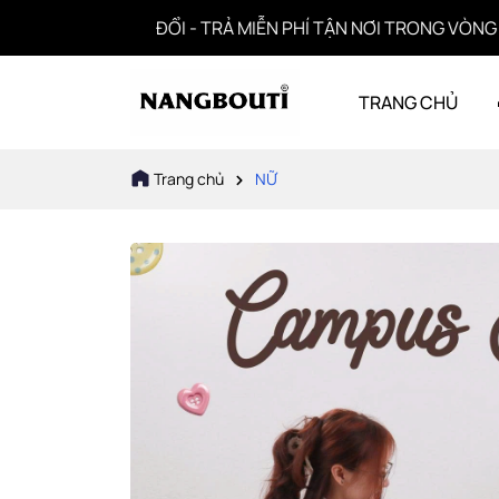
ỔI - TRẢ MIỄN PHÍ TẬN NƠI TRONG VÒNG 60 NGÀY
TRANG CHỦ
Trang chủ
NỮ