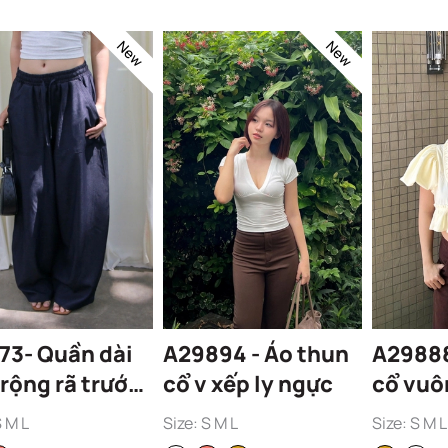
New
New
73- Quần dài
A29894 - Áo thun
A29888
rộng rã trước
cổ v xếp ly ngực
cổ vuô
7
bí
S M L
Size: S M L
Size: S M L