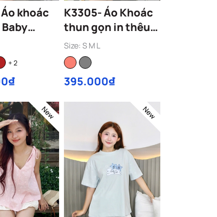
c
K3305- Áo Khoác
u Baby
thun gọn in thêu
thiên thần photos
Size: S M L
+ 2
00₫
395.000₫
New
New