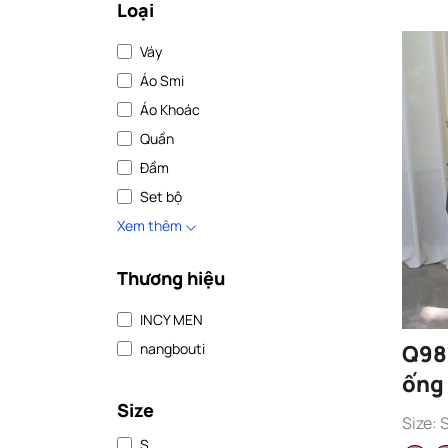
Loại
Váy
Áo Smi
Áo Khoác
Quần
Đầm
Set bộ
Xem thêm
Thương hiệu
INCY MEN
Q98
nangbouti
ống 
Size
010
Size: 
S