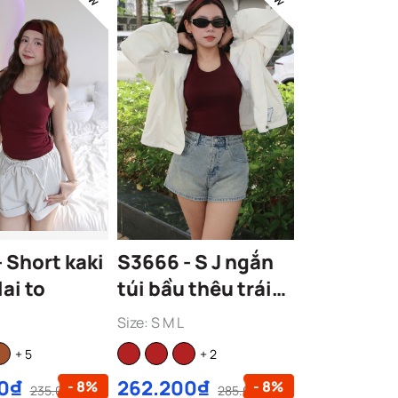
ki
S3666 - S J ngắn
lai to
túi bầu thêu trái
tim
Size: S M L
+ 5
+ 2
00₫
262.200₫
- 8%
- 8%
235.000₫
285.000₫