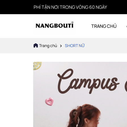
MIỄN PHÍ TẬN NƠI TRONG VÒNG 60 NGÀY
TRANG CHỦ
Trang chủ
SHORT NỮ