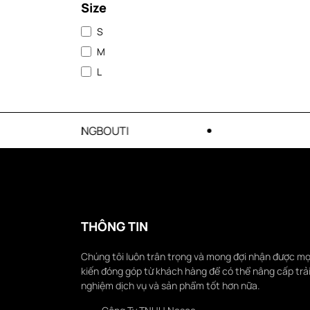
Size
S
M
L
TI
ƯU ĐÃI CẬP NHẬT MỖ
THÔNG TIN
Chúng tôi luôn trân trọng và mong đợi nhận được mọ
kiến đóng góp từ khách hàng để có thể nâng cấp trả
nghiệm dịch vụ và sản phẩm tốt hơn nữa.