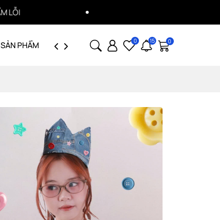
HOÀN TIỀN 100% HÓA ĐƠN
0
15
0
 SẢN PHẨM
GIỚI THIỆU
TUYỂN DỤNG