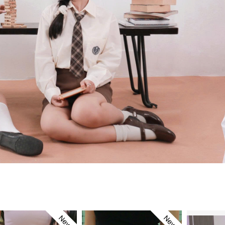
New
New