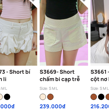
3 - Short bí
S3669- Short
S3661 - Short ka
 li
chấm bi cạp trễ
cột nơ 
S M L
Size: S M L
Size: S M L
.000₫
239.000₫
216.2