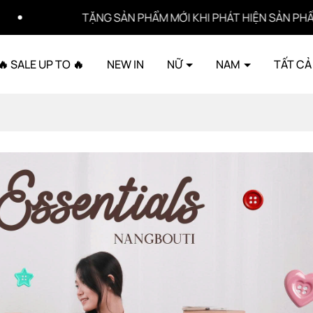
TẶNG SẢN PHẨM MỚI KHI PHÁT HIỆN SẢN PHẨM LỖI
🔥 SALE UP TO 🔥
NEW IN
NỮ
NAM
TẤT CẢ