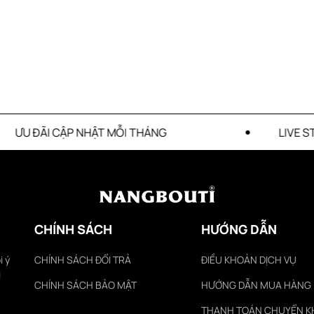
I THÁNG
LIVE STREAM GIẢM GIÁ SIÊU Ư
CHÍNH SÁCH
HƯỚNG DẪN
i ý
CHÍNH SÁCH ĐỔI TRẢ
ĐIỀU KHOẢN DỊCH VỤ
i
CHÍNH SÁCH BẢO MẬT
HƯỚNG DẪN MUA HÀNG
THANH TOÁN CHUYỂN 