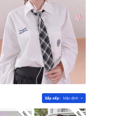
Sắp xếp:
Mặc định
New
New