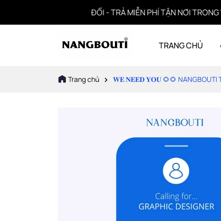
ĐỔI - TRẢ MIỄN PHÍ TẬN NƠI TRONG VÒNG
TRANG CHỦ
Trang chủ
𝐖𝐄 𝐍𝐄𝐄𝐃 𝐘𝐎𝐔 🌻🌻 NANGBOU