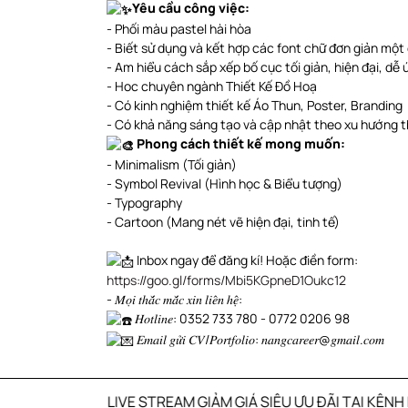
Yêu cầu công việc:
- Phối màu pastel hài hòa
- Biết sử dụng và kết hợp các font chữ đơn giản một
- Am hiểu cách sắp xếp bố cục tối giản, hiện đại, dễ
- Hoc chuyên ngành Thiết Kế Đồ Hoạ
- Có kinh nghiệm thiết kế Áo Thun, Poster, Branding
- Có khả năng sáng tạo và cập nhật theo xu hướn
Phong cách thiết kế mong muốn:
- Minimalism (Tối giản)
- Symbol Revival (Hình học & Biểu tượng)
- Typography
- Cartoon (Mang nét vẽ hiện đại, tinh tế)
Inbox ngay để đăng kí! Hoặc điền form:
https://goo.gl/forms/Mbi5KGpneD1Oukc12
- 𝑀𝑜̣𝑖 𝑡ℎ𝑎̆́𝑐 𝑚𝑎̆́𝑐 𝑥𝑖𝑛 𝑙𝑖𝑒̂𝑛 ℎ𝑒̣̂:
𝐻𝑜𝑡𝑙𝑖𝑛𝑒: 0352 733 780 - 0772 0206 98
𝐸𝑚𝑎𝑖𝑙 𝑔𝑢̛̉𝑖 𝐶𝑉/𝑃𝑜𝑟𝑡𝑓𝑜𝑙𝑖𝑜: 𝑛𝑎𝑛𝑔𝑐𝑎𝑟𝑒𝑒𝑟@𝑔𝑚𝑎𝑖𝑙.𝑐𝑜𝑚
LIVE STREAM GIẢM GIÁ SIÊU ƯU ĐÃI TẠI KÊNH PAG