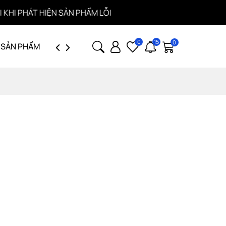
PHÁT HIỆN SẢN PHẨM LỖI
0
15
0
 SẢN PHẨM
GIỚI THIỆU
TUYỂN DỤNG