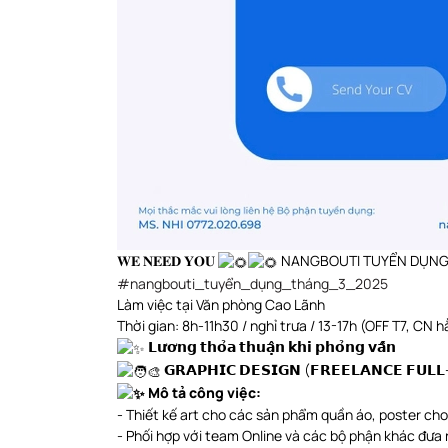
𝐖𝐄 𝐍𝐄𝐄𝐃 𝐘𝐎𝐔
NANGBOUTI TUYỂN DỤN
#nangbouti_tuyển_dụng_tháng_3_2025
Làm việc tại Văn phòng Cao Lãnh
Thời gian: 8h-11h30 / nghỉ trưa / 13-17h (OFF T7, CN 
𝗟𝘂̛𝗼̛𝗻𝗴 𝘁𝗵𝗼̉𝗮 𝘁𝗵𝘂𝗮̣̂𝗻 𝗸𝗵𝗶 𝗽𝗵𝗼̉𝗻𝗴 𝘃𝗮̂́𝗻
𝗚𝗥𝗔𝗣𝗛𝗜𝗖 𝗗𝗘𝗦𝗜𝗚𝗡 (𝗙𝗥𝗘𝗘𝗟𝗔𝗡𝗖𝗘 𝗙𝗨𝗟𝗟
Mô tả công việc:
- Thiết kế art cho các sản phẩm quần áo, poster 
- Phối hợp với team Online và các bộ phận khác đưa 