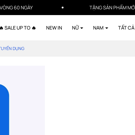
 60 NGÀY
TẶNG SẢN PHẨM MỚI KHI 
🔥 SALE UP TO 🔥
NEW IN
NỮ
NAM
TẤT CẢ
TI TUYỂN DỤNG