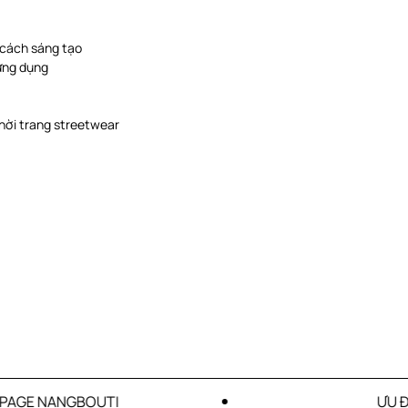
 cách sáng tạo
 ứng dụng
g thời trang streetwear
E NANGBOUTI
ƯU ĐÃI C