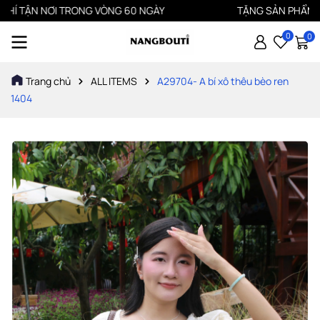
TẬN NƠI TRONG VÒNG 60 NGÀY
TẶNG SẢN PHẨM MỚI KHI
0
0
Trang chủ
ALL ITEMS
A29704- A bí xô thêu bèo ren
1404