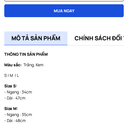
MUA NGAY
MÔ TẢ SẢN PHẨM
CHÍNH SÁCH ĐỔI T
THÔNG TIN SẢN PHẨM
Màu sắc:
Trắng, Kem
S | M | L
Size S:
- Ngang : 34cm
- Dài : 47cm
Size M:
- Ngang : 35cm
- Dài : 48cm