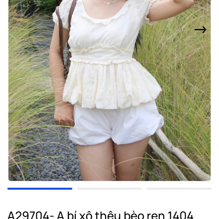
A29704- A bí xô thêu bèo ren 1404