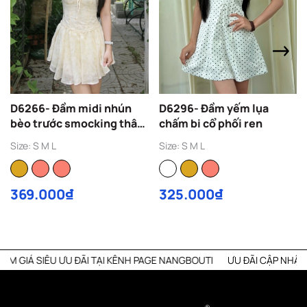
D6266- Đầm midi nhún
D6296- Đầm yếm lụa
bèo trước smocking thân
chấm bi cổ phối ren
sau
Size: S M L
Size: S M L
369.000₫
325.000₫
Á SIÊU ƯU ĐÃI TẠI KÊNH PAGE NANGBOUTI
ƯU ĐÃI CẬP NHẬT MỖI T