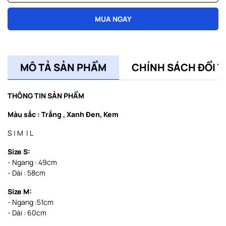
MUA NGAY
MÔ TẢ SẢN PHẨM
CHÍNH SÁCH ĐỔI T
THÔNG TIN SẢN PHẨM
Màu sắc
: Trắng , Xanh Đen, Kem
S | M | L
Size S:
- Ngang : 49cm
- Dài : 58cm
Size M:
- Ngang :51cm
- Dài : 60cm