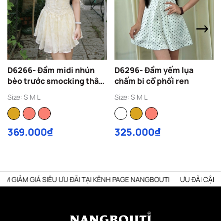
D6266- Đầm midi nhún
D6296- Đầm yếm lụa
bèo trước smocking thân
chấm bi cổ phối ren
sau
Size: S M L
Size: S M L
369.000₫
325.000₫
M GIÁ SIÊU ƯU ĐÃI TẠI KÊNH PAGE NANGBOUTI
ƯU ĐÃI CẬP NHẬT 