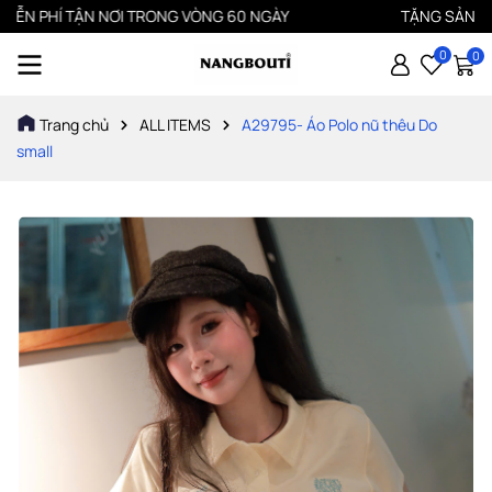
PHÍ TẬN NƠI TRONG VÒNG 60 NGÀY
TẶNG SẢN PHẨM MỚI
0
0
Trang chủ
ALL ITEMS
A29795- Áo Polo nũ thêu Do
small