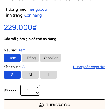
Thương hiệu:
nangbouti
Tình trạng:
Còn hàng
229.000₫
Các mã giảm giá có thể áp dụng:
Màu sắc:
Kem
Kem
Trắng
Xanh Đen
Kích thước:
S
Hướng dẫn chọn size
S
M
L
Số lượng:
THÊM VÀO GIỎ