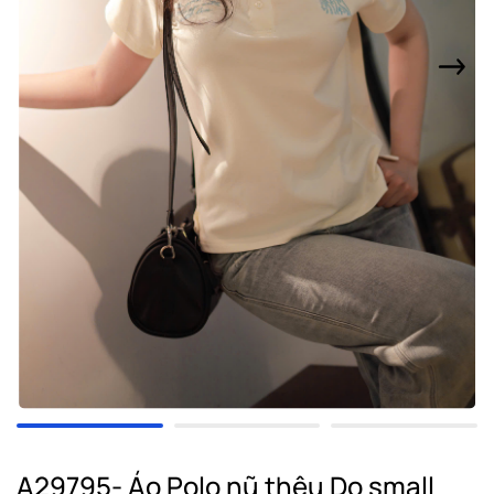
A29795- Áo Polo nũ thêu Do small