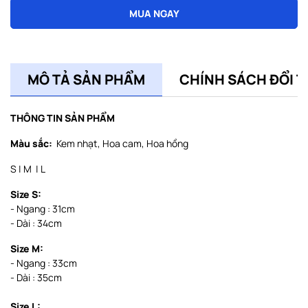
MUA NGAY
MÔ TẢ SẢN PHẨM
CHÍNH SÁCH ĐỔI T
THÔNG TIN SẢN PHẨM
Màu sắc:
Kem nhạt, Hoa cam, Hoa hồng
S | M | L
Size S:
- Ngang : 31cm
- Dài : 34cm
Size M:
- Ngang : 33cm
- Dài : 35cm
Size L: