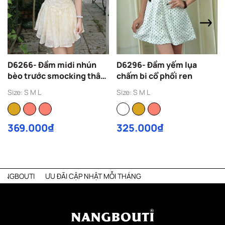
D6266- Đầm midi nhún
D6296- Đầm yếm lụa
bèo trước smocking thân
chấm bi cổ phối ren
sau
Size: S M L
Size: S M L
369.000₫
325.000₫
ƯU ĐÃI CẬP NHẬT MỖI THÁNG
LI