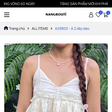
 VÒNG 60 NGÀY
TẶNG SẢN PHẨM MỚI KHI PHÁT HIỆN SẢ
0
0
Trang chủ
ALL ITEMS
A29800 - A 2 dây bèo