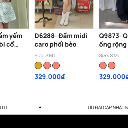
D6288- Đầm midi
Q9873- Q
bi cổ
caro phối bèo
ống rộng 
0107
Size: S M L
Size: S M L
329.000₫
329.000
ƯU ĐÃI CẬP NHẬT MỖI THÁNG