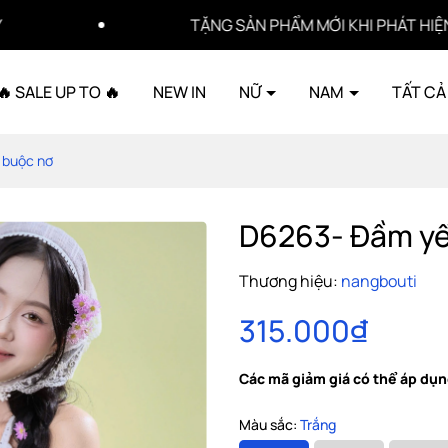
TẶNG SẢN PHẨM MỚI KHI PHÁT HIỆN SẢN PHẨM LỖI
🔥 SALE UP TO 🔥
NEW IN
NỮ
NAM
TẤT CẢ
 buộc nơ
D6263- Đầm yế
Thương hiệu:
nangbouti
315.000₫
Các mã giảm giá có thể áp dụn
Màu sắc:
Trắng