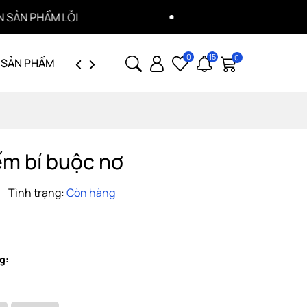
HOÀN TIỀN 100% HÓ
0
15
0
 SẢN PHẨM
GIỚI THIỆU
TUYỂN DỤNG
m bí buộc nơ
Tình trạng:
Còn hàng
g: