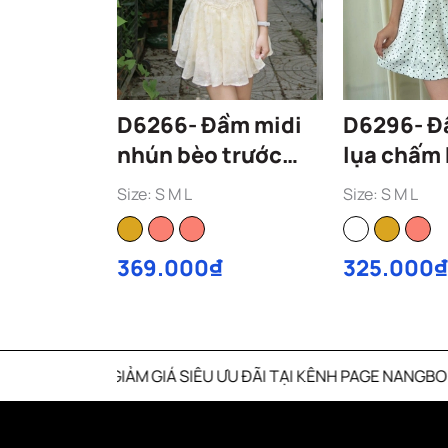
D6266- Đầm midi
D6296- Đầm yếm
nhún bèo trước
lụa chấm 
smocking thân sau
phối ren
Size: S M L
Size: S M L
369.000₫
325.000₫
GIẢM GIÁ SIÊU ƯU ĐÃI TẠI KÊNH PAGE NANGBOUTI