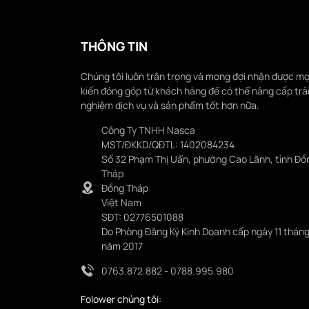
THÔNG TIN
Chúng tôi luôn trân trọng và mong đợi nhận được mọ
kiến đóng góp từ khách hàng để có thể nâng cấp trả
nghiệm dịch vụ và sản phẩm tốt hơn nữa.
Công Ty TNHH Nasca
MST/ĐKKD/QĐTL: 1402084234
Số 32 Phạm Thị Uẩn, phường Cao Lãnh, tỉnh Đồ
Tháp
Đồng Tháp
Việt Nam
SĐT: 02776501088
Do Phòng Đăng Ký Kinh Doanh cấp ngày 11 tháng
năm 2017
0763.872.882 - 0788.995.980
Folower chúng tôi: