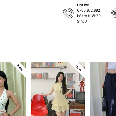
Hotline
0763.872.882
hỗ trợ từ 8h30-
21h30
New
New