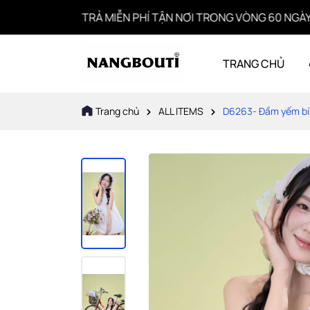
- TRẢ MIỄN PHÍ TẬN NƠI TRONG VÒNG 60 NGÀY
TRANG CHỦ
Trang chủ
ALL ITEMS
D6263- Đầm yếm bí