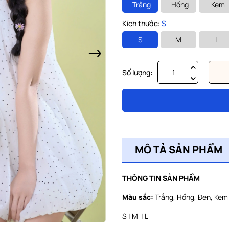
Trắng
Hồng
Kem
Kích thước:
S
S
M
L
Số lượng:
MÔ TẢ SẢN PHẨM
THÔNG TIN SẢN PHẨM
Màu sắc:
Trắng, Hồng, Đen, Ke
S | M | L