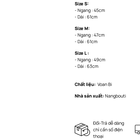
Size S:
- Ngang : 45cm
- Dài : 61cm
Size M:
- Ngang : 47cm
- Dài : 61cm
Size L :
- Ngang : 49cm
- Dài : 63cm
Chất liệu:
Voan Bi
Nhà sản xuất:
Nangbouti
Đổi-Trả dễ dàng
chỉ cần số điện
thoại