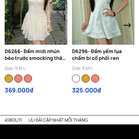
D6266- Đầm midi nhún
D6296- Đầm yếm lụa
bèo trước smocking thân
chấm bi cổ phối ren
sau
Size: S M L
Size: S M L
369.000₫
325.000₫
ƯU ĐÃI CẬP NHẬT MỖI THÁNG
LI