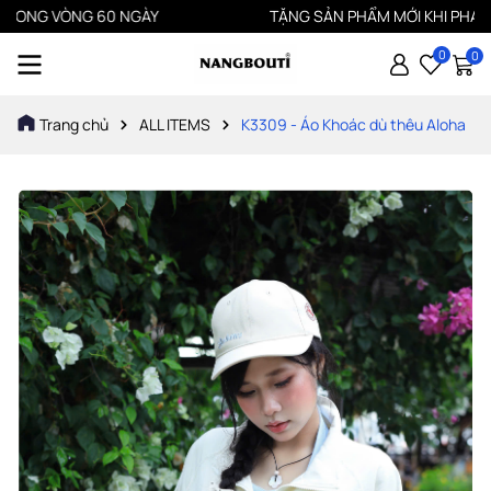
G VÒNG 60 NGÀY
TẶNG SẢN PHẨM MỚI KHI PHÁT HIỆN S
0
0
Trang chủ
ALL ITEMS
K3309 - Áo Khoác dù thêu Aloha