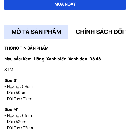
MUA NGAY
MÔ TẢ SẢN PHẨM
CHÍNH SÁCH ĐỔI T
THÔNG TIN SẢN PHẨM
Màu sắc:
Kem, Hồng, Xanh biển, Xanh đen, Đỏ đô
S | M | L
Size S:
- Ngang : 59cm
- Dài : 50cm
- Dài Tay : 71cm
Size M:
- Ngang : 61cm
- Dài : 52cm
- Dài Tay : 72cm