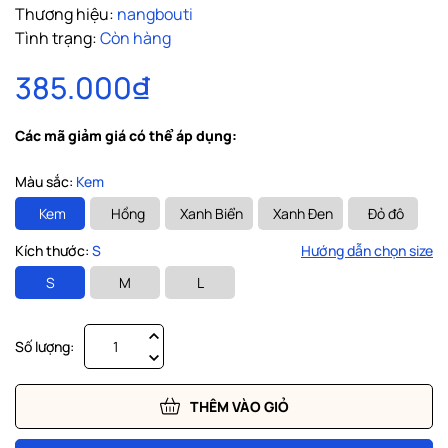
Thương hiệu:
nangbouti
Tình trạng:
Còn hàng
385.000₫
Các mã giảm giá có thể áp dụng:
Màu sắc:
Kem
Kem
Hồng
Xanh Biển
Xanh Đen
Đỏ đô
Kích thước:
S
Hướng dẫn chọn size
S
M
L
Số lượng:
THÊM VÀO GIỎ