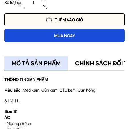
Số lượng:
THÊM VÀO GIỎ
MUA NGAY
MÔ TẢ SẢN PHẨM
CHÍNH SÁCH ĐỔI T
THÔNG TIN SẢN PHẨM
Màu sắc:
Mèo kem, Cún kem, Gấu kem, Cún hồng
S | M | L
Size S:
ÁO
- Ngang : 54cm