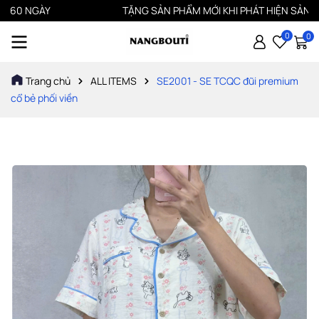
GÀY
TẶNG SẢN PHẨM MỚI KHI PHÁT HIỆN SẢN PHẨM LỖ
0
0
Trang chủ
ALL ITEMS
SE2001 - SE TCQC đũi premium
cổ bẻ phối viền