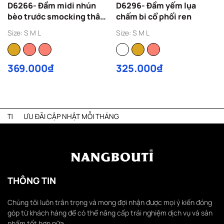
D6266- Đầm midi nhún
D6296- Đầm yếm lụa
bèo trước smocking thân
chấm bi cổ phối ren
sau
Size: S M L
Size: S M L
369.000₫
325.000₫
I CẬP NHẬT MỖI THÁNG
LIVE STR
THÔNG TIN
Chúng tôi luôn trân trọng và mong đợi nhận được mọi ý kiến đóng
góp từ khách hàng để có thể nâng cấp trải nghiệm dịch vụ và sản
phẩm tốt hơn nữa.