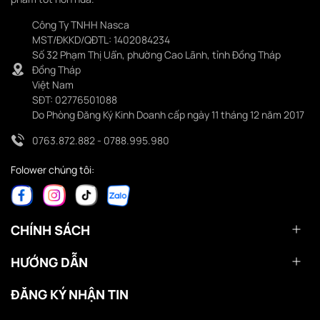
Công Ty TNHH Nasca
MST/ĐKKD/QĐTL: 1402084234
Số 32 Phạm Thị Uẩn, phường Cao Lãnh, tỉnh Đồng Tháp
Đồng Tháp
Việt Nam
SĐT: 02776501088
Do Phòng Đăng Ký Kinh Doanh cấp ngày 11 tháng 12 năm 2017
0763.872.882 - 0788.995.980
Folower chúng tôi:
CHÍNH SÁCH
HƯỚNG DẪN
ĐĂNG KÝ NHẬN TIN