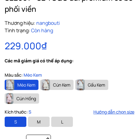
phối viền
Thương hiệu:
nangbouti
Tình trạng:
Còn hàng
229.000₫
Các mã giảm giá có thể áp dụng:
Màu sắc:
Mèo Kem
Mèo Kem
Cún Kem
Gấu Kem
Cún Hồng
Kích thước:
S
Hướng dẫn chọn size
S
M
L