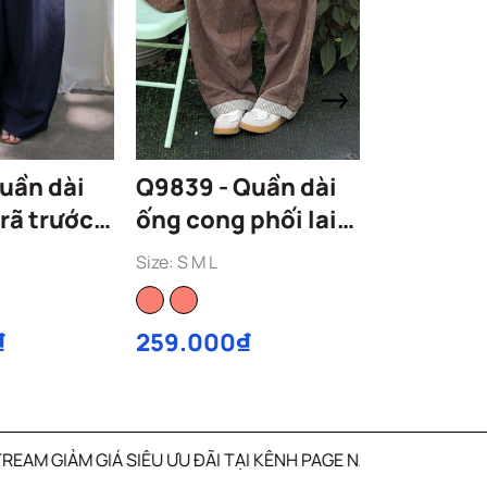
uần dài
Q9839 - Quần dài
A29894 -
rã trước
ống cong phối lai
cổ v xếp 
wash a.x.i.t
Size: S M L
Size: S M L
₫
259.000₫
169.000
 TẠI KÊNH PAGE NANGBOUTI