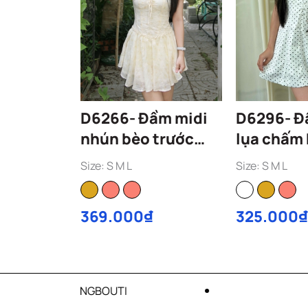
D6266- Đầm midi
D6296- Đầm yếm
nhún bèo trước
lụa chấm 
smocking thân sau
phối ren
Size: S M L
Size: S M L
369.000₫
325.000₫
ƯU ĐÃI CẬP NHẬT MỖI TH