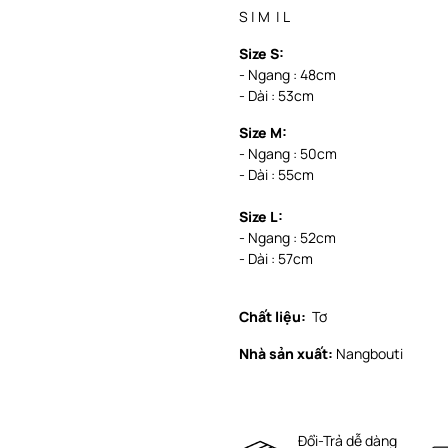
S | M | L
Size S:
- Ngang : 48cm
- Dài : 53cm
Size M:
- Ngang : 50cm
- Dài : 55cm
Size L:
- Ngang : 52cm
- Dài : 57cm
Chất liệu:
Tơ
Nhà sản xuất:
Nangbouti
Đổi-Trả dễ dàng