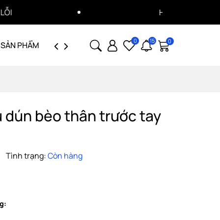
HOÀN TIỀN 100% HÓA ĐƠN LỖI
0
15
0
 SẢN PHẨM
GIỚI THIỆU
TUYỂN DỤNG
u dún bèo thân trước tay
Tình trạng:
Còn hàng
g: