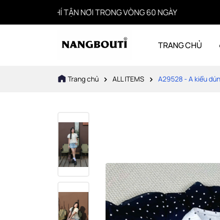
 PHÍ TẬN NƠI TRONG VÒNG 60 NGÀY
T
TRANG CHỦ
Trang chủ
ALL ITEMS
A29528 - A kiểu dún