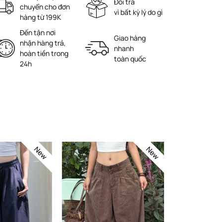
Đổi trả
chuyển cho đơn
vì bất kỳ lý do gì
hàng từ 199K
Đến tận nơi
Giao hàng
nhận hàng trả,
nhanh
hoàn tiền trong
toàn quốc
24h
New
New