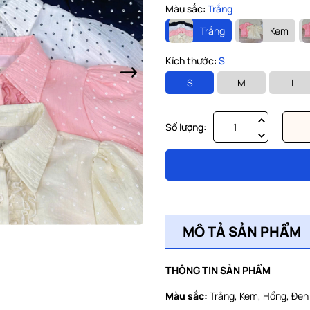
Màu sắc:
Trắng
Trắng
Kem
Kích thước:
S
S
M
L
Số lượng:
MÔ TẢ SẢN PHẨM
THÔNG TIN SẢN PHẨM
Màu sắc:
Trắng, Kem, Hồng, Đen