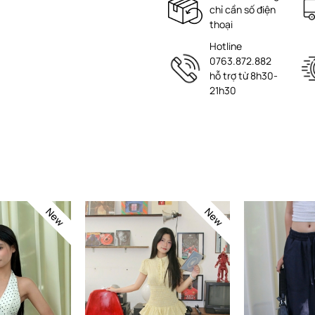
chỉ cần số điện
thoại
Hotline
0763.872.882
hỗ trợ từ 8h30-
21h30
New
New