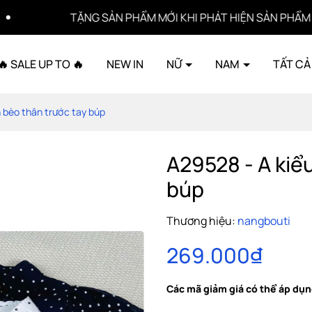
ẶNG SẢN PHẨM MỚI KHI PHÁT HIỆN SẢN PHẨM LỖI
🔥 SALE UP TO 🔥
NEW IN
NỮ
NAM
TẤT CẢ
 bèo thân trước tay búp
A29528 - A kiể
búp
Thương hiệu:
nangbouti
269.000₫
Các mã giảm giá có thể áp dụn