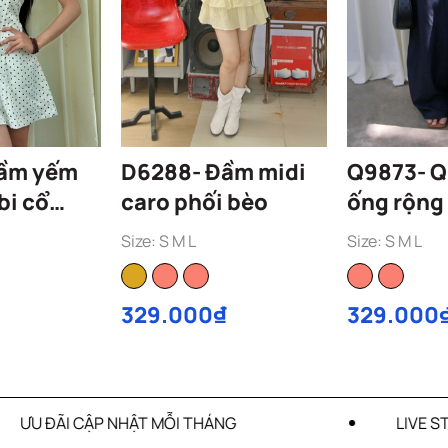
D6288- Đầm midi
Q9873- Q
bi cổ
caro phối bèo
ống rộng 
0107
Size: S M L
Size: S M L
329.000₫
329.000
ÁNG
LIVE STREAM GIẢM GIÁ SIÊU ƯU ĐÃI